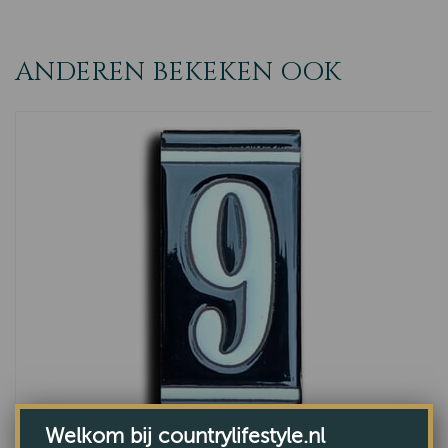
ANDEREN BEKEKEN OOK
Welkom bij countrylifestyle.nl
Huisnummer Zwart Wit - 9