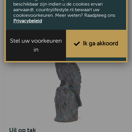
beschikbaar zijn indien u de cookies ervan
aanvaardt. countrylifestyle.nl bewaart uw
Beeld Jongenshoofd met stokje in mond
cookievoorkeuren. Meer weten? Raadpleeg ons
Privacybeleid
€31,80
Stel uw voorkeuren
Ik ga akkoord
in
Uil op tak