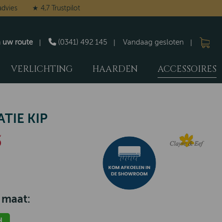
advies
★ 4,7 Trustpilot
n uw route
(0341) 492 145
Vandaag gesloten
VERLICHTING
HAARDEN
ACCESSOIRES
TIE KIP
5
 maat:
d