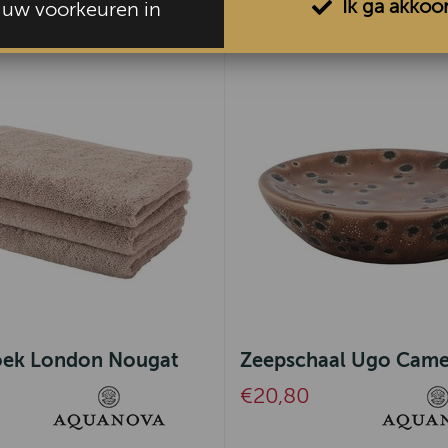
Ik ga akkoo
l uw voorkeuren in
oek London Nougat
Zeepschaal Ugo Came
€20,80