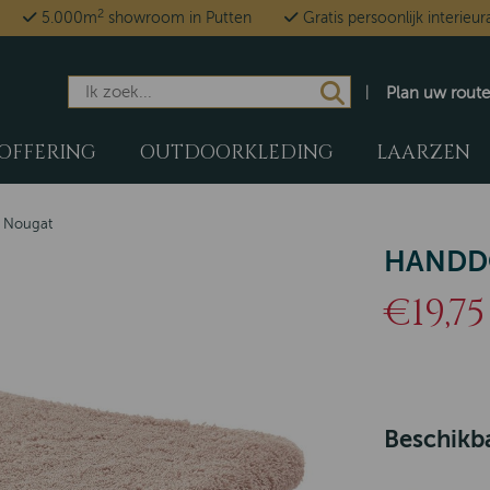
2
5.000m
showroom in Putten
Gratis persoonlijk interieur
Plan uw route
OFFERING
OUTDOORKLEDING
LAARZEN
 Nougat
HANDD
€19,75
Beschikba