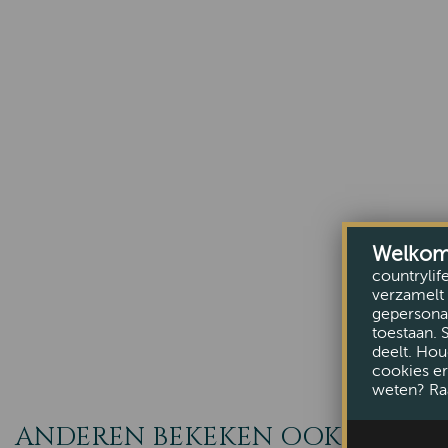
Welkom b
countrylif
verzamelt 
gepersonal
toestaan. 
deelt. Hou
cookies er
weten? Ra
ANDEREN BEKEKEN OOK