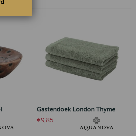
rd
l
Gastendoek London Thyme
€9,85