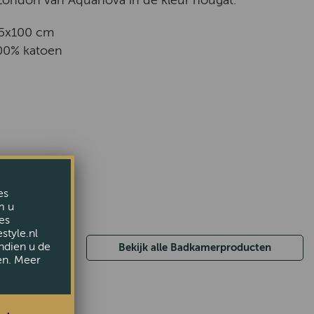
ondon van Aquanova in de kleur nougat.
55x100 cm
100% katoen
es
m u
es
style.nl
ndien u de
Bekijk alle Badkamerproducten
en. Meer