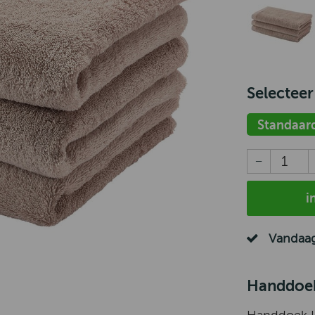
Selecteer
Standaar
i
Vandaag
Handdoek