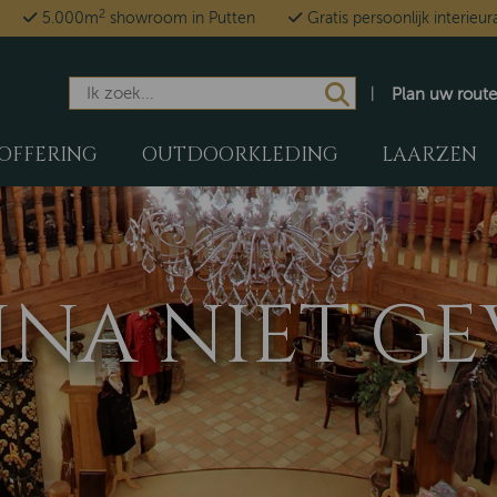
2
5.000m
showroom in Putten
Gratis persoonlijk interieur
Plan uw route
OFFERING
OUTDOORKLEDING
LAARZEN
GINA NIET 