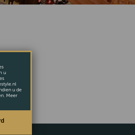
iet meer.
es
epage
m u
es
style.nl
ndien u de
en. Meer
rd