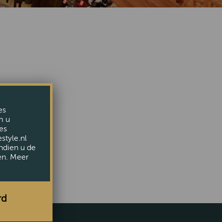
iet meer.
es
epage
m u
es
style.nl
ndien u de
en. Meer
rd