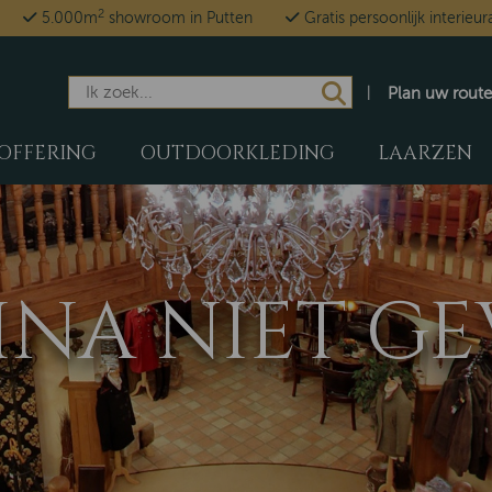
2
5.000m
showroom in Putten
Gratis persoonlijk interieur
Plan uw route
OFFERING
OUTDOORKLEDING
LAARZEN
GINA NIET 