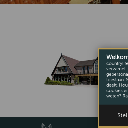
Welkom b
countrylif
verzamelt 
gepersonal
toestaan. 
deelt. Hou
cookies er
weten? Ra
Ste