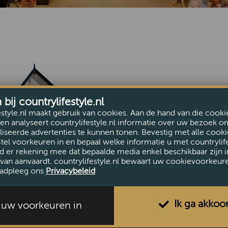
Pagina niet gevonden
ij countrylifestyle.nl
Deze pagina bestaat n
estyle.nl maakt gebruik van cookies. Aan de hand van die cooki
Ga terug naar de
hom
en analyseert countrylifestyle.nl informatie over uw bezoek o
iseerde advertenties te kunnen tonen. Bevestig met alle cooki
Stel voorkeuren in en bepaal welke informatie u met countrylife
d er rekening mee dat bepaalde media enkel beschikbaar zijn i
van aanvaardt. countrylifestyle.nl bewaart uw cookievoorkeur
adpleeg ons
Privacybeleid
Ik ga akkoo
l uw voorkeuren in