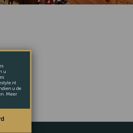
iet meer.
es
epage
m u
es
style.nl
ndien u de
en. Meer
rd