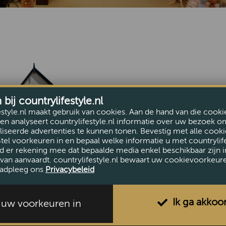
Pagina niet gevonden
ij countrylifestyle.nl
Deze pagina bestaat n
estyle.nl maakt gebruik van cookies. Aan de hand van die cooki
Ga terug naar de
hom
en analyseert countrylifestyle.nl informatie over uw bezoek o
iseerde advertenties te kunnen tonen. Bevestig met alle cooki
Stel voorkeuren in en bepaal welke informatie u met countrylife
d er rekening mee dat bepaalde media enkel beschikbaar zijn i
van aanvaardt. countrylifestyle.nl bewaart uw cookievoorkeur
adpleeg ons
Privacybeleid
Ik ga akkoo
l uw voorkeuren in